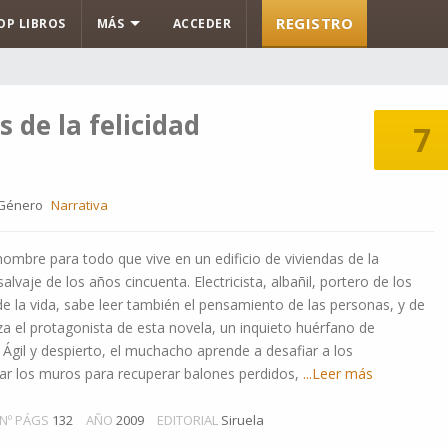
REGISTRO
OP LIBROS
MÁS
ACCEDER
s de la felicidad
7
Género
Narrativa
mbre para todo que vive en un edificio de viviendas de la
lvaje de los años cincuenta. Electricista, albañil, portero de los
de la vida, sabe leer también el pensamiento de las personas, y de
za el protagonista de esta novela, un inquieto huérfano de
 Ágil y despierto, el muchacho aprende a desafiar a los
r los muros para recuperar balones perdidos,
...Leer más
Nº PÁGS
132
AÑO
2009
EDITORIAL
Siruela