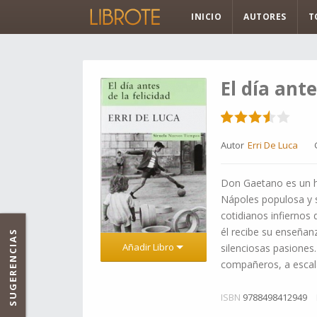
INICIO
AUTORES
T
El día ante
Autor
Erri De Luca
Don Gaetano es un ho
Nápoles populosa y sa
cotidianos infiernos 
él recibe su enseñan
SUGERENCIAS
Añadir Libro
silenciosas pasiones.
compañeros, a escala
ISBN
9788498412949