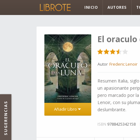
INICIO
AUTORES
T
El oraculo
Autor
Frederic Lenoir
Resumen Italia, siglo
un apasionante perip
pero marcado por la in
Lenoir, con su pluma 
SUGERENCIAS
Añadir Libro
deslumbrante.
ISBN
9788425342158