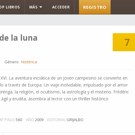
REGISTRO
OP LIBROS
MÁS
ACCEDER
 de la luna
7
Género
Histórica
 XVI. La aventura iniciática de un joven campesino se convierte en
lo a través de Europa. Un viaje inolvidable, impulsado por el amor
triga, la religión, el ocultismo, la astrología y el misterio. Frédéric
ágil y erudita, asombra al lector con un thriller histórico
Nº PÁGS
560
AÑO
2009
EDITORIAL
GRIJALBO