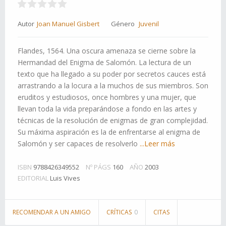
Autor
Joan Manuel Gisbert
Género
Juvenil
Flandes, 1564. Una oscura amenaza se cierne sobre la
Hermandad del Enigma de Salomón. La lectura de un
texto que ha llegado a su poder por secretos cauces está
arrastrando a la locura a la muchos de sus miembros. Son
eruditos y estudiosos, once hombres y una mujer, que
llevan toda la vida preparándose a fondo en las artes y
técnicas de la resolución de enigmas de gran complejidad.
Su máxima aspiración es la de enfrentarse al enigma de
Salomón y ser capaces de resolverlo
...Leer más
ISBN
9788426349552
Nº PÁGS
160
AÑO
2003
EDITORIAL
Luis Vives
RECOMENDAR A UN AMIGO
CRÍTICAS
0
CITAS