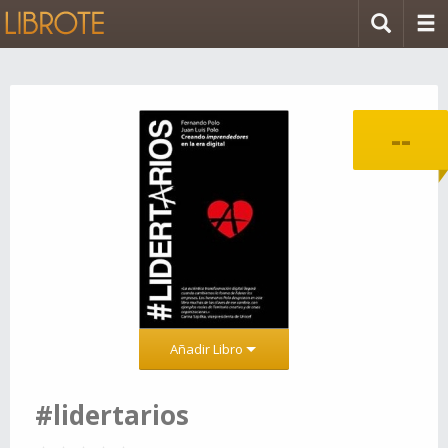
--
Añadir Libro
#lidertarios