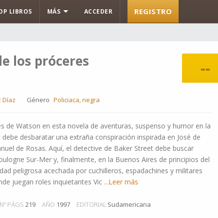
REGISTRO
OP LIBROS
MÁS
ACCEDER
de los próceres
--
 Díaz
Género
Policiaca, negra
es de Watson en esta novela de aventuras, suspenso y humor en la
debe desbaratar una extraña conspiración inspirada en José de
nuel de Rosas. Aquí, el detective de Baker Street debe buscar
oulogne Sur-Mer y, finalmente, en la Buenos Aires de principios del
udad peligrosa acechada por cuchilleros, espadachines y militares
de juegan roles inquietantes Vic
...Leer más
Nº PÁGS
219
AÑO
1997
EDITORIAL
Sudamericana