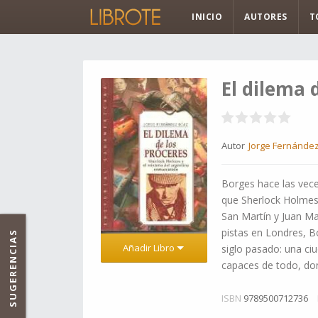
INICIO
AUTORES
T
El dilema 
Autor
Jorge Fernández
Borges hace las vec
que Sherlock Holmes 
San Martín y Juan Ma
pistas en Londres, B
SUGERENCIAS
Añadir Libro
siglo pasado: una ci
capaces de todo, don
ISBN
9789500712736