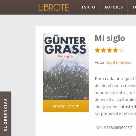
INICIO
AUTORES
T
Mi siglo
Autor
Günter Grass
Para cada año que fin
desde el punto de vi
acontecimientos, de 
de eventos culturale
SUGERENCIAS
Añadir Libro
las grandes catástro
sorprendente retrato 
ISBN
9788466369237