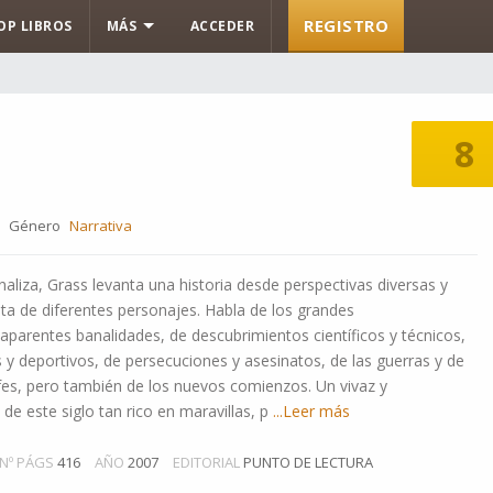
REGISTRO
OP LIBROS
MÁS
ACCEDER
8
Género
Narrativa
aliza, Grass levanta una historia desde perspectivas diversas y
sta de diferentes personajes. Habla de los grandes
aparentes banalidades, de descubrimientos científicos y técnicos,
s y deportivos, de persecuciones y asesinatos, de las guerras y de
fes, pero también de los nuevos comienzos. Un vivaz y
de este siglo tan rico en maravillas, p
...Leer más
Nº PÁGS
416
AÑO
2007
EDITORIAL
PUNTO DE LECTURA