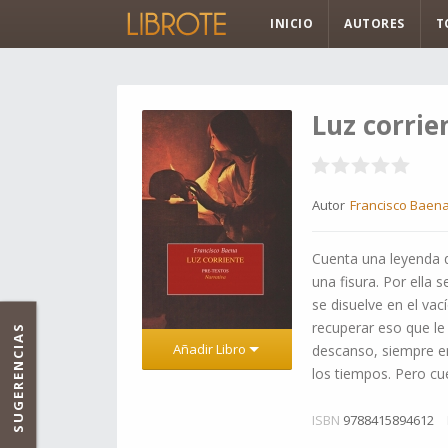
INICIO
AUTORES
T
Luz corrie
Autor
Francisco Baen
Cuenta una leyenda 
una fisura. Por ella
se disuelve en el va
recuperar eso que le 
SUGERENCIAS
Añadir Libro
descanso, siempre en
los tiempos. Pero cu
ISBN
9788415894612