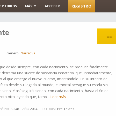
REGISTRO
OP LIBROS
MÁS
ACCEDER
nte
--
a
Género
Narrativa
que desde siempre, con cada nacimiento, se produce fatalmente
 se derrama una suerte de sustancia inmaterial que, inmediatamente,
cío al que emerge el nuevo cuerpo, imantándolo. En su intento de
falta desde su llegada al mundo, el mortal persigue su estela sin
 vano. Y así seguirá siendo, con cada nacimiento, hasta el fin de
enta otra leyenda que, tamb
...Leer más
Nº PÁGS
248
AÑO
2014
EDITORIAL
Pre-Textos