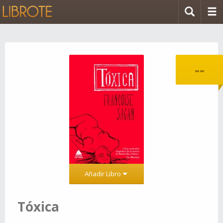
--
Añadir Libro
Tóxica