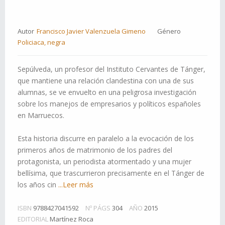
Autor
Francisco Javier Valenzuela Gimeno
Género
Policiaca, negra
Sepúlveda, un profesor del Instituto Cer­vantes de Tánger,
que mantiene una rela­ción clandestina con una de sus
alumnas, se ve envuelto en una peligrosa investi­gación
sobre los manejos de empresarios y políticos españoles
en Marruecos.
Esta historia discurre en paralelo a la evocación de los
primeros años de ma­trimonio de los padres del
protagonista, un periodista atormentado y una mujer
bellísima, que trascurrieron precisamen­te en el Tánger de
los años cin
...Leer más
ISBN
9788427041592
Nº PÁGS
304
AÑO
2015
EDITORIAL
Martínez Roca