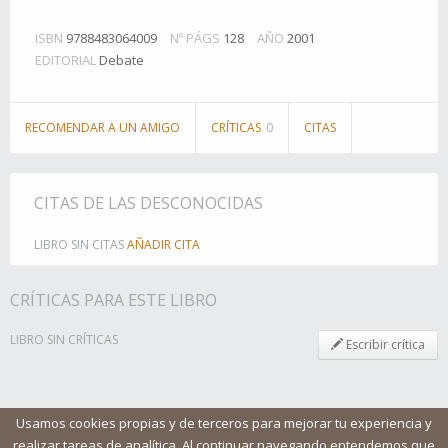
ISBN
9788483064009
Nº PÁGS
128
AÑO
2001
EDITORIAL
Debate
RECOMENDAR A UN AMIGO
CRÍTICAS
0
CITAS
CITAS DE LAS DESCONOCIDAS
LIBRO SIN CITAS
AÑADIR CITA
CRÍTICAS PARA ESTE LIBRO
LIBRO SIN CRÍTICAS
Escribir crítica
Usamos cookies propias y de terceros para mejorar tu experiencia y
realizar tareas de analítica. Al continuar navegando entendemos que