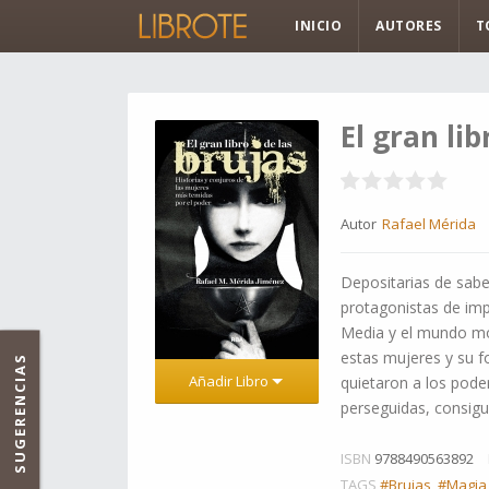
INICIO
AUTORES
T
El gran lib
Autor
Rafael Mérida
Depositarias de sabe
protagonistas de imp
Media y el mundo mo
estas mujeres y su f
SUGERENCIAS
Añadir Libro
quietaron a los pode
perseguidas, consigui
ISBN
9788490563892
TAGS
#Brujas
,
#Magia