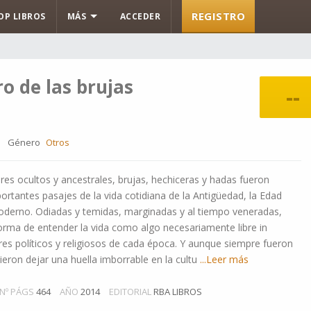
REGISTRO
OP LIBROS
MÁS
ACCEDER
ro de las brujas
--
Género
Otros
res ocultos y ancestrales, brujas, hechiceras y hadas fueron
ortantes pasajes de la vida cotidiana de la Antigüedad, la Edad
derno. Odiadas y temidas, marginadas y al tiempo veneradas,
orma de entender la vida como algo necesariamente libre in
res políticos y religiosos de cada época. Y aunque siempre fueron
eron dejar una huella imborrable en la cultu
...Leer más
Nº PÁGS
464
AÑO
2014
EDITORIAL
RBA LIBROS
,