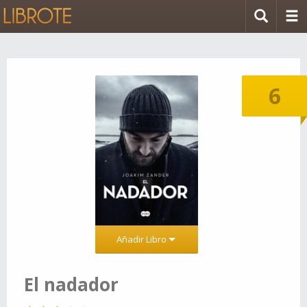
6
Añadir Libro
El nadador