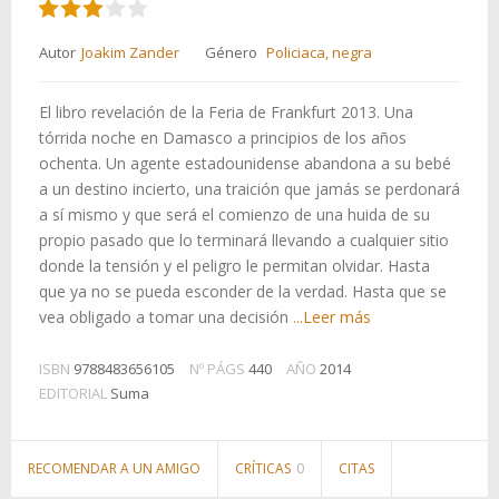
Autor
Joakim Zander
Género
Policiaca, negra
El libro revelación de la Feria de Frankfurt 2013. Una
tórrida noche en Damasco a principios de los años
ochenta. Un agente estadounidense abandona a su bebé
a un destino incierto, una traición que jamás se perdonará
a sí mismo y que será el comienzo de una huida de su
propio pasado que lo terminará llevando a cualquier sitio
donde la tensión y el peligro le permitan olvidar. Hasta
que ya no se pueda esconder de la verdad. Hasta que se
vea obligado a tomar una decisión
...Leer más
ISBN
9788483656105
Nº PÁGS
440
AÑO
2014
EDITORIAL
Suma
RECOMENDAR A UN AMIGO
CRÍTICAS
0
CITAS