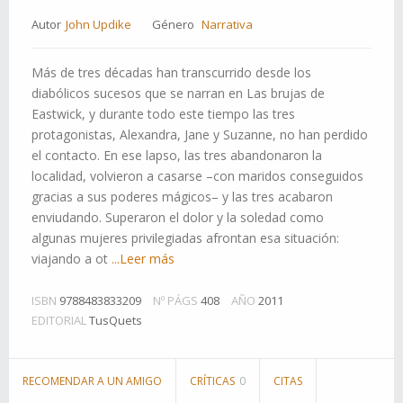
Autor
John Updike
Género
Narrativa
Más de tres décadas han transcurrido desde los
diabólicos sucesos que se narran en Las brujas de
Eastwick, y durante todo este tiempo las tres
protagonistas, Alexandra, Jane y Suzanne, no han perdido
el contacto. En ese lapso, las tres abandonaron la
localidad, volvieron a casarse –con maridos conseguidos
gracias a sus poderes mágicos– y las tres acabaron
enviudando. Superaron el dolor y la soledad como
algunas mujeres privilegiadas afrontan esa situación:
viajando a ot
...Leer más
ISBN
9788483833209
Nº PÁGS
408
AÑO
2011
EDITORIAL
TusQuets
RECOMENDAR A UN AMIGO
CRÍTICAS
0
CITAS