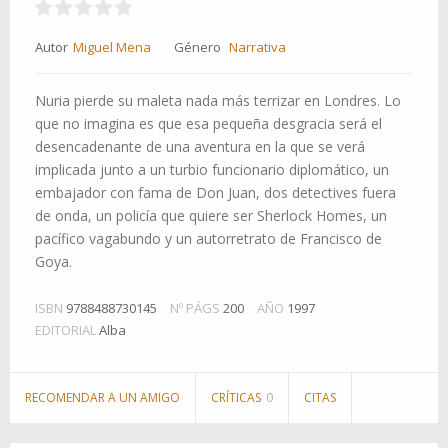
Autor
Miguel Mena
Género
Narrativa
Nuria pierde su maleta nada más terrizar en Londres. Lo
que no imagina es que esa pequeña desgracia será el
desencadenante de una aventura en la que se verá
implicada junto a un turbio funcionario diplomático, un
embajador con fama de Don Juan, dos detectives fuera
de onda, un policía que quiere ser Sherlock Homes, un
pacífico vagabundo y un autorretrato de Francisco de
Goya.
ISBN
9788488730145
Nº PÁGS
200
AÑO
1997
EDITORIAL
Alba
RECOMENDAR A UN AMIGO
CRÍTICAS
0
CITAS