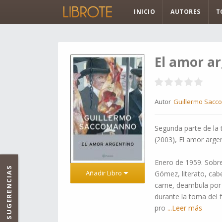
INICIO
AUTORES
T
El amor a
Autor
Guillermo Sac
Segunda parte de la 
(2003), El amor argen
Enero de 1959. Sobre
SUGERENCIAS
Añadir Libro
Gómez, literato, cab
carne, deambula por
durante la toma del f
pro
...Leer más