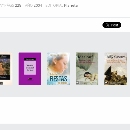
Nº PÁGS
228
AÑO
2004
EDITORIAL
Planeta