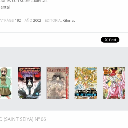
onés con sobrecubiertas.
ental.
Nº PÁGS
192
AÑO
2002
EDITORIAL
Glenat
(SAINT SEIYA) Nº 06