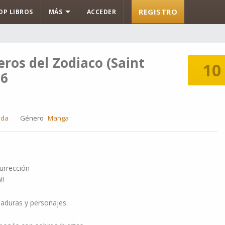
REGISTRO
OP LIBROS
MÁS
ACCEDER
eros del Zodiaco (Saint
10
06
ada
Género
Manga
surrección
!!
maduras y personajes.