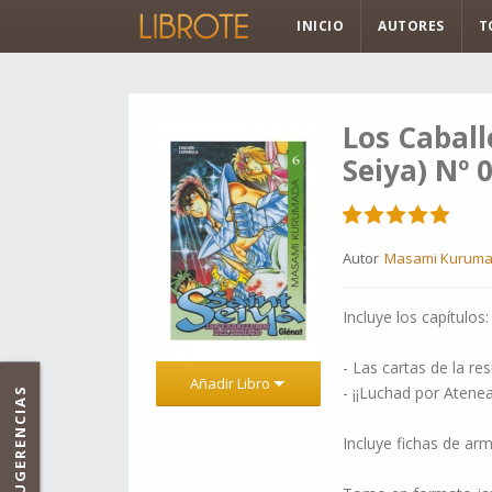
INICIO
AUTORES
T
Los Caball
Seiya) Nº 
Autor
Masami Kurum
Incluye los capítulos:
- Las cartas de la re
Añadir Libro
- ¡¡Luchad por Atenea
SUGERENCIAS
Incluye fichas de ar