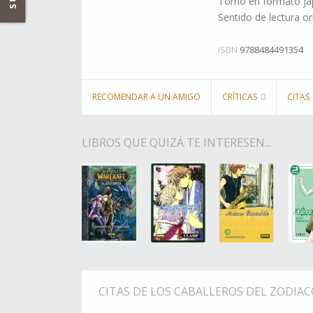
Tomo en formato jap
Sentido de lectura ori
ISBN
9788484491354
RECOMENDAR A UN AMIGO
CRÍTICAS
0
CITAS
LIBROS QUE QUIZÁ TE INTERESEN...
CITAS DE LOS CABALLEROS DEL ZODIACO 