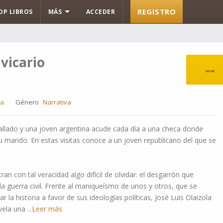
REGISTRO
OP LIBROS
MÁS
ACCEDER
vicario
--
la
Género
Narrativa
stallado y una joven argentina acude cada día a una checa donde
u marido. En estas visitas conoce a un joven republicano del que se
n con tal veracidad algo difícil de olvidar: el desgarrón que
a guerra civil. Frente al maniqueísmo de unos y otros, que se
la historia a favor de sus ideologías políticas, José Luis Olaizola
vela una
...Leer más