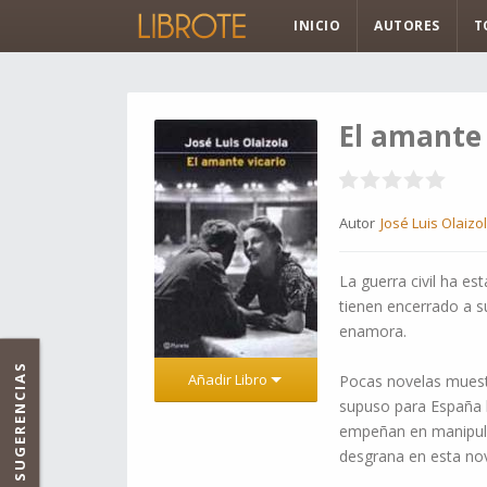
INICIO
AUTORES
T
El amante 
Autor
José Luis Olaizo
La guerra civil ha e
tienen encerrado a s
enamora.
SUGERENCIAS
Añadir Libro
Pocas novelas muestra
supuso para España l
empeñan en manipular 
desgrana en esta no