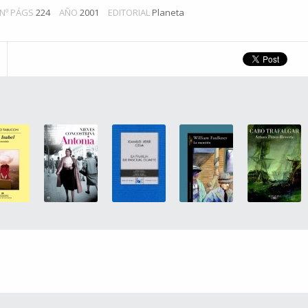
Nº PÁGS
224
AÑO
2001
EDITORIAL
Planeta