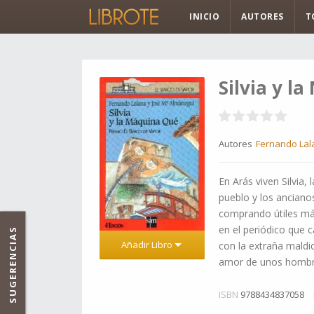
INICIO
AUTORES
T
Silvia y l
Autores
Fernando Lal
En Arás viven Silvia,
pueblo y los anciano
comprando útiles más
en el periódico que 
SUGERENCIAS
Añadir Libro
con la extraña maldic
amor de unos hombre
ISBN
9788434837058