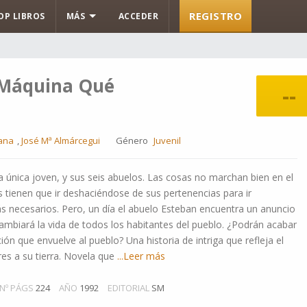
REGISTRO
OP LIBROS
MÁS
ACCEDER
a Máquina Qué
--
ana
,
José Mª Almárcegui
Género
Juvenil
 la única joven, y sus seis abuelos. Las cosas no marchan bien en el
s tienen que ir deshaciéndose de sus pertenencias para ir
 necesarios. Pero, un día el abuelo Esteban encuentra un anuncio
cambiará la vida de todos los habitantes del pueblo. ¿Podrán acabar
ión que envuelve al pueblo? Una historia de intriga que refleja el
s a su tierra. Novela que
...Leer más
Nº PÁGS
224
AÑO
1992
EDITORIAL
SM