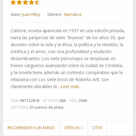
Autor
Juan Filloy
Género
Narrativa
Caterva, novela aparecida en 1937 en una edición privada,
narra las peripecias de siete "linyeras" de los años 30, que
discuten sobre la vida y la ética, la política y la rebelión, la
estética y el amor, con una profundidad y erudición
deslumbrantes. Los siete personajes se desplazan en
trenes cargueros avanzando sobre la ciudad de Córdoba,
y la novela tiene además un contexto conspirativo que la
relaciona con Los siete locos de Roberto Arlt. Son
claramente ubicables la
...Leer más
ISBN
987122818
Nº PÁGS
384
AÑO
2006
EDITORIAL
El cuenco de plata
RECOMENDAR A UN AMIGO
CRÍTICAS
0
CITAS