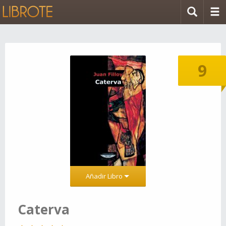
9
Añadir Libro
Caterva