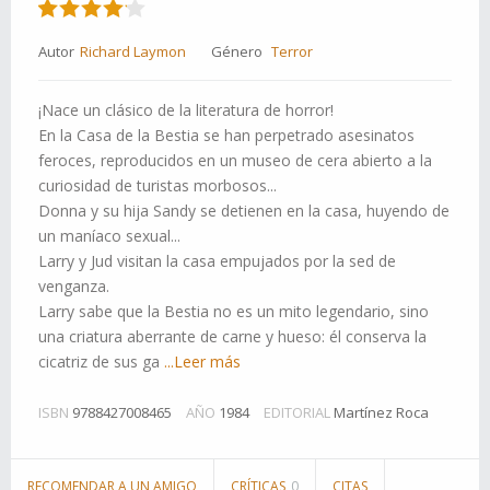
Autor
Richard Laymon
Género
Terror
¡Nace un clásico de la literatura de horror!
En la Casa de la Bestia se han perpetrado asesinatos
feroces, reproducidos en un museo de cera abierto a la
curiosidad de turistas morbosos...
Donna y su hija Sandy se detienen en la casa, huyendo de
un maníaco sexual...
Larry y Jud visitan la casa empujados por la sed de
venganza.
Larry sabe que la Bestia no es un mito legendario, sino
una criatura aberrante de carne y hueso: él conserva la
cicatriz de sus ga
...Leer más
ISBN
9788427008465
AÑO
1984
EDITORIAL
Martínez Roca
RECOMENDAR A UN AMIGO
CRÍTICAS
0
CITAS