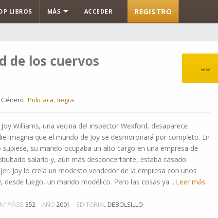
REGISTRO
OP LIBROS
MÁS
ACCEDER
d de los cuervos
--
Género
Policiaca, negra
Joy Williams, una vecina del inspector Wexford, desaparece
ie imagina que el mundo de Joy se desmoronará por completo. En
 lo supiese, su marido ocupaba un alto cargo en una empresa de
abultado salario y, aún más desconcertante, estaba casado
jer. Joy lo creía un modesto vendedor de la empresa con unos
, desde luego, un marido modélico. Pero las cosas ya
...Leer más
Nº PÁGS
352
AÑO
2001
EDITORIAL
DEBOLSILLO