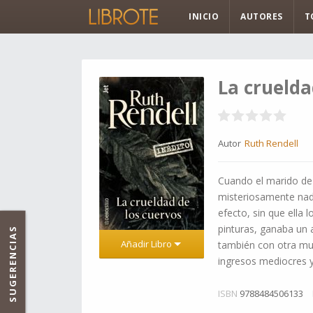
INICIO
AUTORES
T
La cruelda
Autor
Ruth Rendell
Cuando el marido de 
misteriosamente nad
efecto, sin que ella
pinturas, ganaba un 
SUGERENCIAS
Añadir Libro
también con otra mu
ingresos mediocres y
ISBN
9788484506133