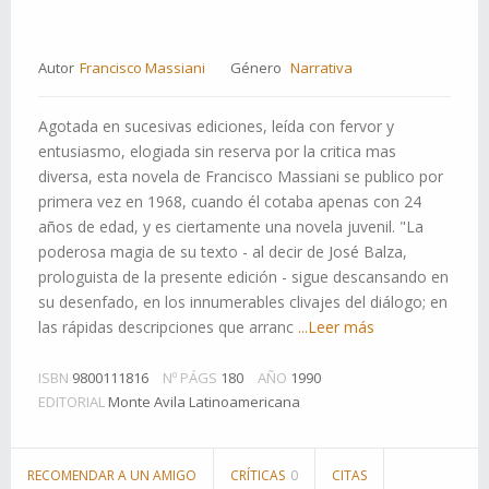
Autor
Francisco Massiani
Género
Narrativa
Agotada en sucesivas ediciones, leída con fervor y
entusiasmo, elogiada sin reserva por la critica mas
diversa, esta novela de Francisco Massiani se publico por
primera vez en 1968, cuando él cotaba apenas con 24
años de edad, y es ciertamente una novela juvenil. "La
poderosa magia de su texto - al decir de José Balza,
prologuista de la presente edición - sigue descansando en
su desenfado, en los innumerables clivajes del diálogo; en
las rápidas descripciones que arranc
...Leer más
ISBN
9800111816
Nº PÁGS
180
AÑO
1990
EDITORIAL
Monte Avila Latinoamericana
RECOMENDAR A UN AMIGO
CRÍTICAS
0
CITAS