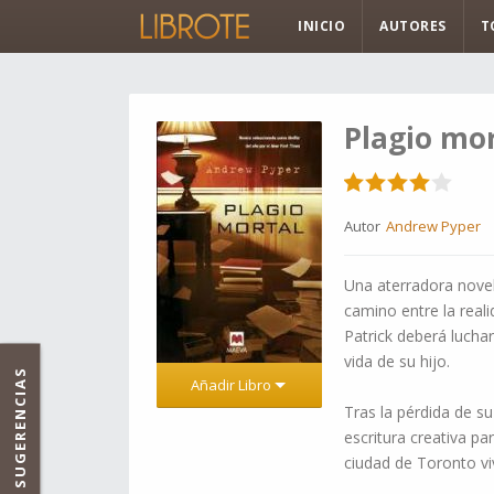
INICIO
AUTORES
T
Plagio mo
Autor
Andrew Pyper
Una aterradora novel
camino entre la reali
Patrick deberá luchar
vida de su hijo.
SUGERENCIAS
Añadir Libro
Tras la pérdida de su
escritura creativa pa
ciudad de Toronto vi