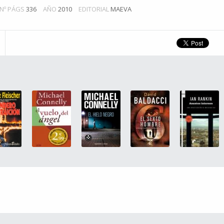
Nº PÁGS
336
AÑO
2010
EDITORIAL
MAEVA