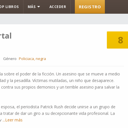
REGISTRO
OP LIBROS
MÁS
ACCEDER
rtal
8
Género
Policiaca, negra
a sobre el poder de la ficción. Un asesino que se mueve a medio
dad y la pesadilla. Víctimas mutiladas, un niño que desaparece.
 contra sus propios demonios y un terrible asesino para salvar la
 esposa, el periodista Patrick Rush decide unirse a un grupo de
ra tratar de dar un giro a su decepcionante vida profesional. La
v
...Leer más