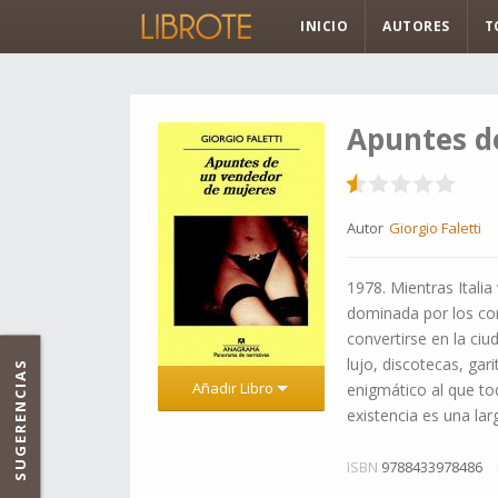
INICIO
AUTORES
T
Apuntes d
Autor
Giorgio Faletti
1978. Mientras Itali
dominada por los con
convertirse en la ci
lujo, discotecas, ga
SUGERENCIAS
Añadir Libro
enigmático al que t
existencia es una l
ISBN
9788433978486