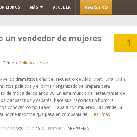
REGISTRO
OP LIBROS
MÁS
ACCEDER
e un vendedor de mujeres
1
Género
Policiaca, negra
a vive los dramáticos días del secuestro de Aldo Moro, una Milán
flictos políticos y el crimen organizado se prepara para
udad de moda de los años 80. En este mundo de restaurantes de
ritos clandestinos y cabarés, hace sus negocios un hombre
odos conocen como Bravo. Trabaja con mujeres. Las vende. Su
arga noche insomne que pasa en compañía de
...Leer más
Nº PÁGS
392
AÑO
2012
EDITORIAL
ANAGRAMA