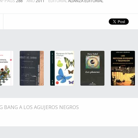
Nº PÁGS
288
AÑO
2011
EDITORIAL
ALIANZA EDITORIAL
BIG BANG A LOS AGUJEROS NEGROS