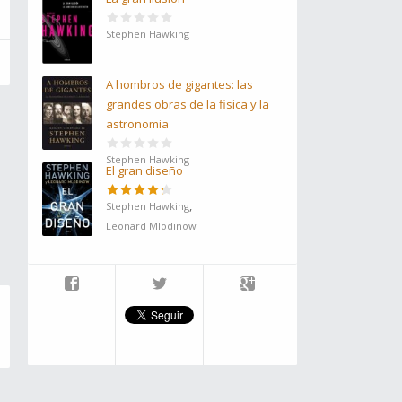
Stephen Hawking
A hombros de gigantes: las
grandes obras de la fisica y la
astronomia
Stephen Hawking
El gran diseño
,
Stephen Hawking
Leonard Mlodinow