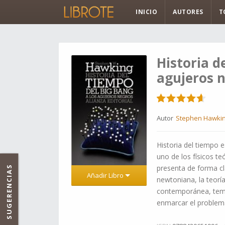
INICIO
AUTORES
T
Historia d
agujeros 
Autor
Stephen Hawki
Historia del tiempo e
uno de los físicos t
presenta de forma c
SUGERENCIAS
Añadir Libro
newtoniana, la teoría
contemporánea, temas
enmarcar el problema