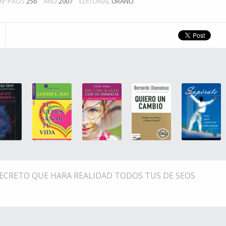
Nº PÁGS
256
AÑO
2007
EDITORIAL
URANO
L SECRETO QUE HARA REALIDAD TODOS TUS DE SEOS