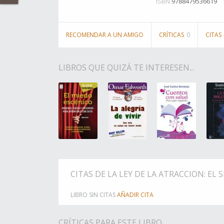
ISBN
9788479536619
RECOMENDAR A UN AMIGO
CRÍTICAS
0
CITAS
LIBROS QUE QUIZÁ TE INTERESEN...
CITAS DE LA LEY DE LA ATRACCION: E
LIBRO SIN CITAS
AÑADIR CITA
CRÍTICAS PARA ESTE LIBRO