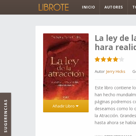
INICIO
AUTORES
T
La ley de l
hara reali
Autor
Jerry Hicks
G
Este libro contiene
han hecho mundialmen
páginas podremos co
SUGERENCIAS
Añadir Libro
deseamos como lo qu
la Atracción. Grande
hasta ahora se había