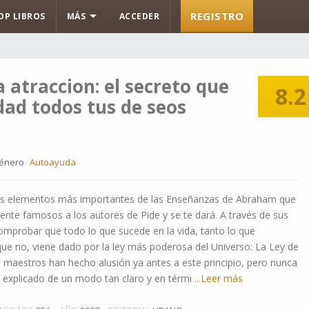
REGISTRO
OP LIBROS
MÁS
ACCEDER
a atraccion: el secreto que
8.2
dad todos tus de seos
énero
Autoayuda
 los elementos más importantes de las Enseñanzas de Abraham que
te famosos a los autores de Pide y se te dará. A través de sus
mprobar que todo lo que sucede en la vida, tanto lo que
e no, viene dado por la ley más poderosa del Universo: La Ley de
s maestros han hecho alusión ya antes a este principio, pero nunca
 explicado de un modo tan claro y en térmi
...Leer más