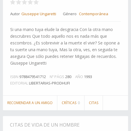
Autor
Giuseppe Ungaretti
Género
Contemporánea
Si una mano tuya elude la desgracia Con la otra mano
descrubres Que todo aquello nos es nada más que
escombros. ¿Es sobrevivir a la muerte el vivir? Se opone a
tu suerte una mano tuya, Mas la otra, ves, en seguida te
asegura Que sólo puedes retener Migajas de recuerdos.
Giuseppe Ungaretti
ISBN
9788479541712
Nº PÁGS
280
AÑO
1993
EDITORIAL
LIBERTARIAS-PRODHUFI
RECOMENDAR A UN AMIGO
CRÍTICAS
0
CITAS
CITAS DE VIDA DE UN HOMBRE