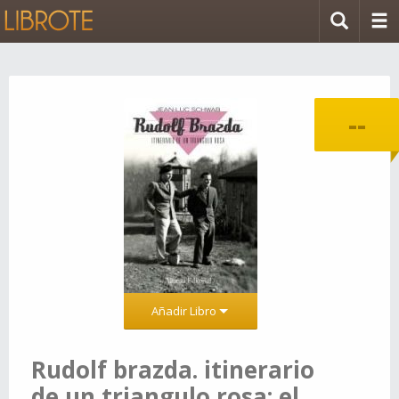
--
Añadir Libro
Rudolf brazda. itinerario
de un triangulo rosa: el