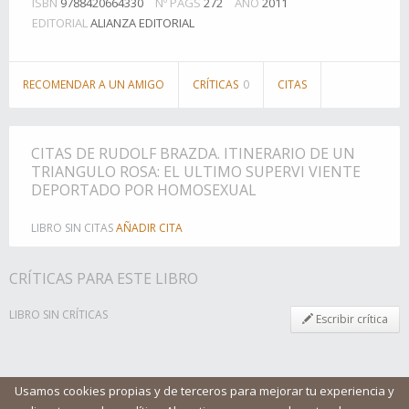
ISBN
9788420664330
Nº PÁGS
272
AÑO
2011
EDITORIAL
ALIANZA EDITORIAL
RECOMENDAR A UN AMIGO
CRÍTICAS
0
CITAS
CITAS DE RUDOLF BRAZDA. ITINERARIO DE UN
TRIANGULO ROSA: EL ULTIMO SUPERVI VIENTE
DEPORTADO POR HOMOSEXUAL
LIBRO SIN CITAS
AÑADIR CITA
CRÍTICAS PARA ESTE LIBRO
LIBRO SIN CRÍTICAS
Escribir crítica
Usamos cookies propias y de terceros para mejorar tu experiencia y