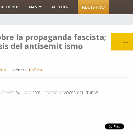
REGISTRO
OP LIBROS
MÁS
ACCEDER
bre la propaganda fascista;
--
sis del antisemit ismo
rno
Género
Política
Nº PÁGS
94
AÑO
2003
EDITORIAL
VOCES Y CULTURAS