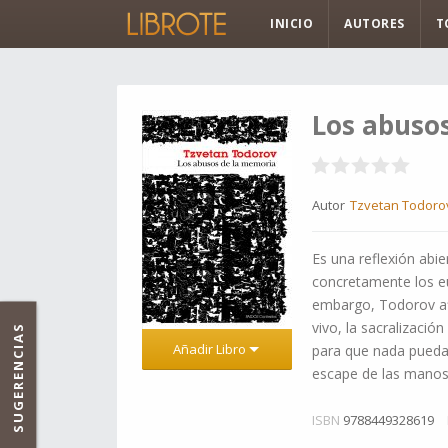
INICIO
AUTORES
T
Los abuso
Autor
Tzvetan Todoro
Es una reflexión abie
concretamente los eu
embargo, Todorov af
vivo, la sacralizaci
SUGERENCIAS
Añadir Libro
para que nada pueda 
escape de las manos
ISBN
9788449328619