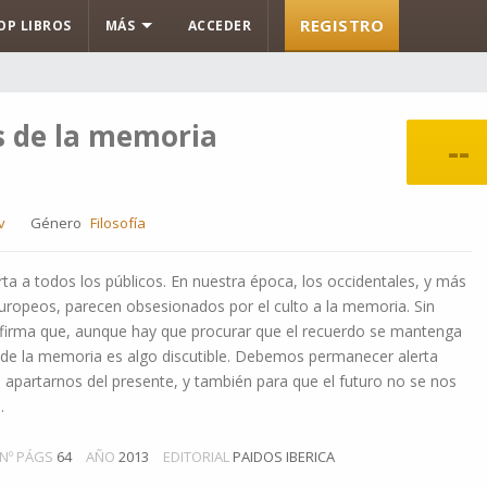
REGISTRO
OP LIBROS
MÁS
ACCEDER
s de la memoria
--
v
Género
Filosofía
rta a todos los públicos. En nuestra época, los occidentales, y más
ropeos, parecen obsesionados por el culto a la memoria. Sin
irma que, aunque hay que procurar que el recuerdo se mantenga
ón de la memoria es algo discutible. Debemos permanecer alerta
apartarnos del presente, y también para que el futuro no se nos
.
Nº PÁGS
64
AÑO
2013
EDITORIAL
PAIDOS IBERICA