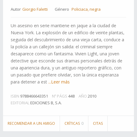
Autor
Giorgio Faletti
Género
Policiaca, negra
Un asesino en serie mantiene en jaque a la ciudad de
Nueva York. La explosión de un edificio de veinte plantas,
seguida del descubrimiento de una vieja carta, conduce a
la policía a un callejón sin salida: el criminal siempre
desaparece como un fantasma. Vivien Light, una joven
detective que esconde sus dramas personales detrás de
una apariencia dura, y un antiguo reportero gráfico, con
un pasado que prefiere olvidar, son la única esperanza
para detener a est
...Leer más
ISBN
9788466643351
Nº PÁGS
448
AÑO
2010
EDITORIAL
EDICIONES B, S.A.
RECOMENDAR A UN AMIGO
CRÍTICAS
0
CITAS