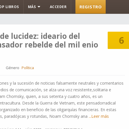
REGISTRO
OP LIBROS
MÁS
ACCEDER
de lucidez: ideario del
6
sador rebelde del mil enio
Género
Política
ciones y la sucesión de noticias falsamente neutrales y comentarios
edios de comunicación, se alza una voz resistente,solitaria e
Noam Chomsky, quien, a sus setenta y cuatro años, es un
tracultura. Desde la Guerra de Vietnam, este pensadorradical
ganizado en beneficio de las oligarquías financieras. En estas
res, paradójicas y rotundas, Noam Chomsky ana
...Leer más