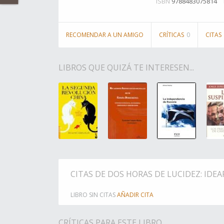
ISBN
9788483075814
RECOMENDAR A UN AMIGO
CRÍTICAS
0
CITAS
LIBROS QUE QUIZÁ TE INTERESEN...
CITAS DE DOS HORAS DE LUCIDEZ: IDE
LIBRO SIN CITAS
AÑADIR CITA
CRÍTICAS PARA ESTE LIBRO