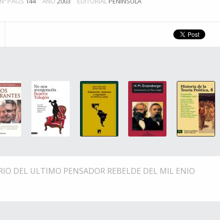
Nº PÁGS
144
AÑO
2003
EDITORIAL
PENINSULA
ARIO DEL ULTIMO PENSADOR REBELDE DEL MIL ENIO