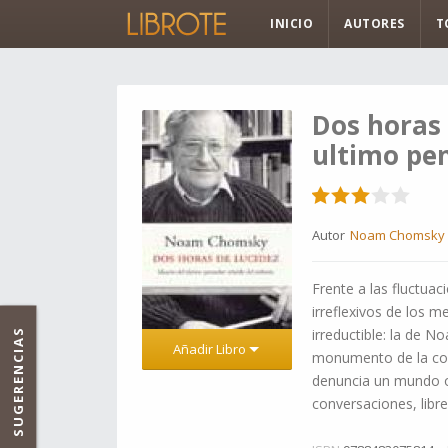
INICIO
AUTORES
T
Dos horas 
ultimo pen
Autor
Noam Chomsky
Frente a las fluctua
irreflexivos de los m
irreductible: la de 
SUGERENCIAS
Añadir Libro
monumento de la con
denuncia un mundo or
conversaciones, lib