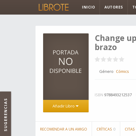
INICIO
AUTORES
T
Change up
brazo
Género
Cómics
ISBN
9788493212537
SUGERENCIAS
Añadir Libro
RECOMENDAR A UN AMIGO
CRÍTICAS
0
CITAS