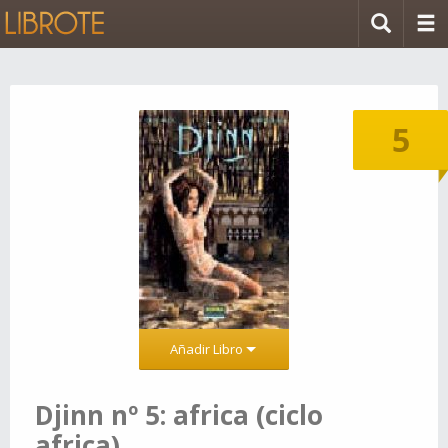
5
Añadir Libro
Djinn nº 5: africa (ciclo
africa)