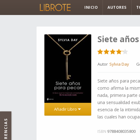
INICIO
AUTORES
T
Siete años
Autor
Sylvia Day
G
Siete años para pecar
como afirma la misma
nada, primera parte 
una sensualidad exub
Añadir Libro
esencia de la intimi
las cuales han ocupa
SUGERENCIAS
ISBN
9788408035800