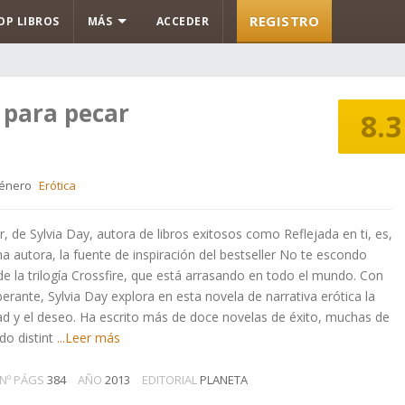
REGISTRO
OP LIBROS
MÁS
ACCEDER
 para pecar
8.3
énero
Erótica
, de Sylvia Day, autora de libros exitosos como Reflejada en ti, es,
 autora, la fuente de inspiración del bestseller No te escondo
de la trilogía Crossfire, que está arrasando en todo el mundo. Con
erante, Sylvia Day explora en esta novela de narrativa erótica la
dad y el deseo. Ha escrito más de doce novelas de éxito, muchas de
do distint
...Leer más
Nº PÁGS
384
AÑO
2013
EDITORIAL
PLANETA