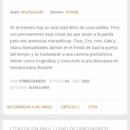
Autor
Ana Rossetti
Género
Infantil
En el trastero hay un viejo baúl lleno de cosa inútiles. Pero
son precisamente esas cosas las que sirven a la panda
para vivir aventuras maravillosas. Chus, Cris, toni, Gabi y
Manu Manualidades abrirán en el fondo de baúl la puerta
del tiempo y se trasladarán a una caverna prehistórica.
Vivirán como trogloditas y conocerán a una dinosauria en
miniatura.Ana Rossetti
ISBN
9788420448503
Nº PÁGS
64
AÑO
2002
EDITORIAL
ALFAGUARA
RECOMENDAR A UN AMIGO
CRÍTICAS
0
CITAS
CITAS DE UN BAUL LLENO DE DINOSAURIOS