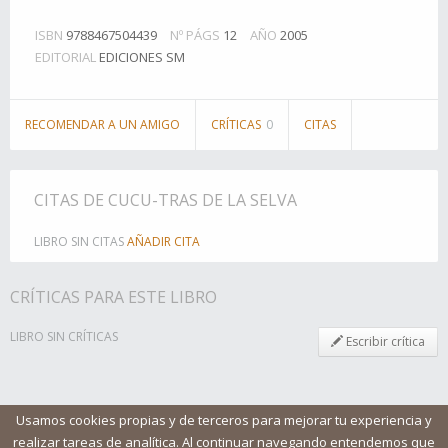
ISBN
9788467504439
Nº PÁGS
12
AÑO
2005
EDITORIAL
EDICIONES SM
RECOMENDAR A UN AMIGO
CRÍTICAS
0
CITAS
CITAS DE CUCU-TRAS DE LA SELVA
LIBRO SIN CITAS
AÑADIR CITA
CRÍTICAS PARA ESTE LIBRO
LIBRO SIN CRÍTICAS
Escribir crítica
Usamos cookies propias y de terceros para mejorar tu experiencia y
realizar tareas de analítica. Al continuar navegando entendemos que