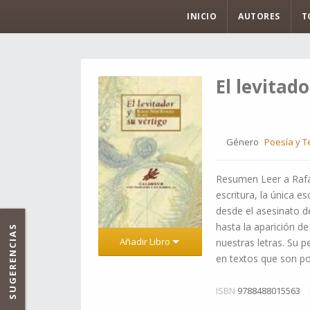
INICIO
AUTORES
T
El levitado
Género
Poesía y T
Resumen Leer a Rafae
escritura, la única e
desde el asesinato d
hasta la aparición de
SUGERENCIAS
Añadir Libro
nuestras letras. Su 
en textos que son po
ISBN
9788488015563