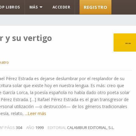
REGISTRO
OP LIBROS
MÁS
ACCEDER
r y su vertigo
--
eatro
l Pérez Estrada es dejarse deslumbrar por el resplandor de su
scritura solar que existe hoy en nuestra lengua. Es más: creo que
e García Lorca, la poesía española no había dado otro poeta solar
 Pérez Estrada. […] Rafael Pérez Estrada es el gran transgresor de
personal utilización —o destrucción— de los géneros tradicionales
esía, relato,
...Leer más
Nº PÁGS
304
AÑO
1999
EDITORIAL
CALAMBUR EDITORIAL, S.L.