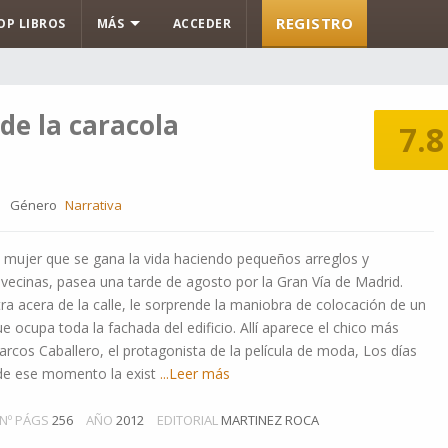
REGISTRO
OP LIBROS
MÁS
ACCEDER
 de la caracola
7.8
Género
Narrativa
 mujer que se gana la vida haciendo pequeños arreglos y
vecinas, pasea una tarde de agosto por la Gran Vía de Madrid.
otra acera de la calle, le sorprende la maniobra de colocación de un
ue ocupa toda la fachada del edificio. Allí aparece el chico más
cos Caballero, el protagonista de la película de moda, Los días
r de ese momento la exist
...Leer más
Nº PÁGS
256
AÑO
2012
EDITORIAL
MARTINEZ ROCA