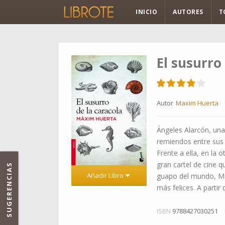
INICIO
AUTORES
T
El susurro
Autor
Maxim Huerta
Ángeles Alarcón, una
remiendos entre sus 
Frente a ella, en la 
gran cartel de cine q
SUGERENCIAS
Añadir Libro
guapo del mundo, Mar
más felices. A parti
ISBN
9788427030251