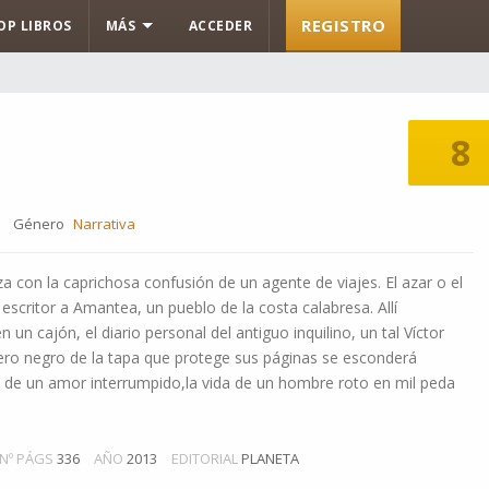
REGISTRO
OP LIBROS
MÁS
ACCEDER
8
Género
Narrativa
a con la caprichosa confusión de un agente de viajes. El azar o el
 escritor a Amantea, un pueblo de la costa calabresa. Allí
 un cajón, el diario personal del antiguo inquilino, un tal Víctor
ero negro de la tapa que protege sus páginas se esconderá
o de un amor interrumpido,la vida de un hombre roto en mil peda
Nº PÁGS
336
AÑO
2013
EDITORIAL
PLANETA