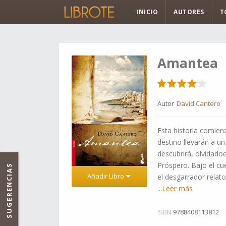
INICIO
AUTORES
T
Amantea
Autor
David Cantero
Esta historia comienz
destino llevarán a un
descubrirá, olvidadoen
Próspero. Bajo el cu
SUGERENCIAS
Añadir Libro
el desgarrador relat
...Leer más
ISBN
9788408113812