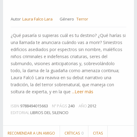
Autor
Laura Falco Lara
Género
Terror
¿Qué pasaría si supieras cuál es tu destino? ¿Qué harías si
una llamada te anunciara cuándo vas a morir? Siniestros
edificios asediados por espectros sin nombre, maléficos
niños criminales e indefensas criaturas, seres del
submundo, visiones anticipatorias y, sobrevolándolo
todo, la dama de la guadaña como amenaza continua;
Laura Falcó Lara reaviva en su debut narrativo una
tradición, la del terror sobrenatural, que maneja con
soltura de experta, y en la que
...Leer más
ISBN
9788494015663
Nº PÁGS
240
AÑO
2012
EDITORIAL
LIBROS DEL SILENCIO
RECOMENDAR A UN AMIGO
CRÍTICAS
0
CITAS