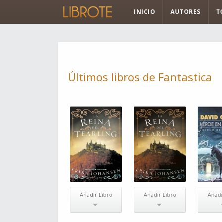
INICIO
AUTORES
T
Últimos libros de Fantastica
Añadir Libro
Añadir Libro
Añadi