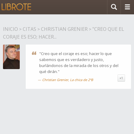
INICIO
CITAS
CHRISTIAN GRENIER
"CREO QUE EL
>
>
>
CORAJE ES ESO; HACER...
"Creo que el coraje es eso; hacer lo que
sabemos que es verdadero y justo,
burlándonos de la mirada de los otros y del
qué dirán."
+1
Christian Grenier, La chica de 2ºB