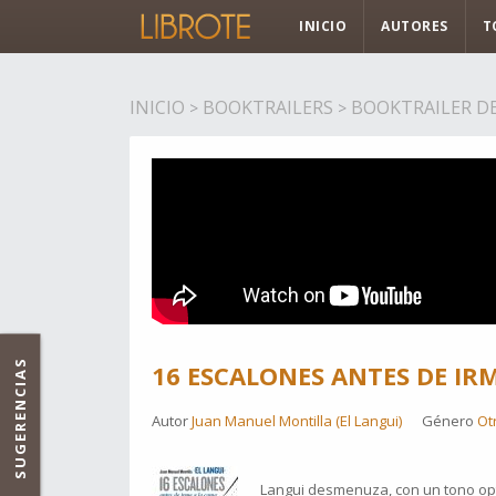
INICIO
AUTORES
T
INICIO
BOOKTRAILERS
BOOKTRAILER DE 
>
>
SUGERENCIAS
16 ESCALONES ANTES DE IR
Autor
Juan Manuel Montilla (El Langui)
Género
Ot
Langui desmenuza, con un tono opt