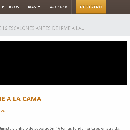
REGISTRO
OP LIBROS
MÁS
ACCEDER
16 ESCALONES ANTES DE IRME A LA...
ME A LA CAMA
ros
imista y anhelo de superación, 16 temas fundamentales en su vida.