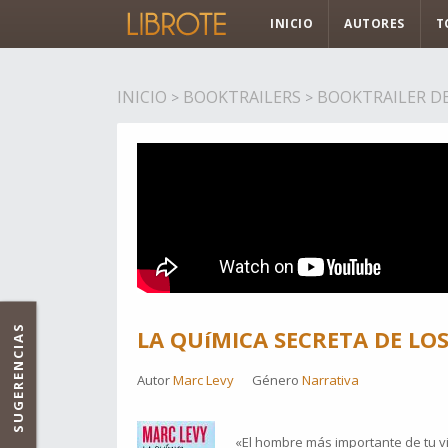
INICIO
AUTORES
T
INICIO
BOOKTRAILERS
BOOKTRAILER DE
>
>
SUGERENCIAS
LA QUíMICA SECRETA DE L
Autor
Marc Levy
Género
Narrativa
«El hombre más importante de tu v