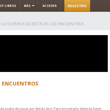
REGISTRO
OP LIBROS
MÁS
ACCEDER
 LA QUÍMICA SECRETA DE LOS ENCUENTROS
OS ENCUENTROS
ida acaba de pasar por detrás de ti. Para encontrarlo deberás hacer