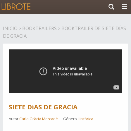
INICIO
BOOKTRAILERS
BOOKTRAILER DE SIETE DÍAS
>
>
DE GRACIA
SIETE DíAS DE GRACIA
Autor
Carla Gràcia Mercadé
Género
Histórica