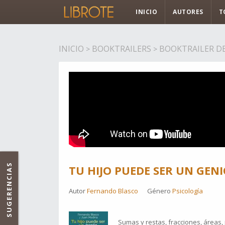
INICIO
AUTORES
T
INICIO
BOOKTRAILERS
BOOKTRAILER DE 
>
>
SUGERENCIAS
TU HIJO PUEDE SER UN GENI
Autor
Fernando Blasco
Género
Psicología
Sumas y restas, fracciones, áreas,