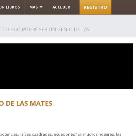
REGISTRO
OP LIBROS
MÁS
ACCEDER
TU HIJO PUEDE SER UN GENIO DE LAS...
O DE LAS MATES
 potencias, raíces cuadradas, ecuaciones? En muchos hogares, las