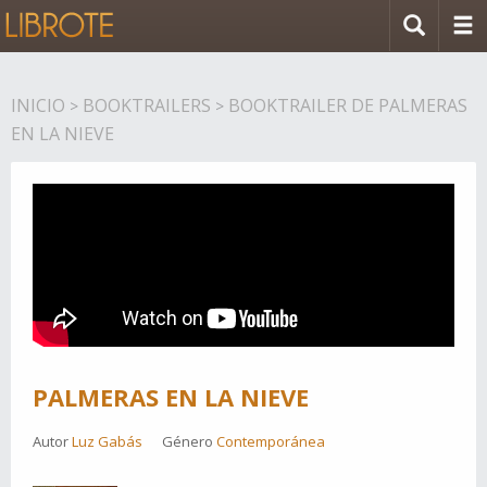
INICIO
BOOKTRAILERS
BOOKTRAILER DE PALMERAS
>
>
EN LA NIEVE
PALMERAS EN LA NIEVE
Autor
Luz Gabás
Género
Contemporánea