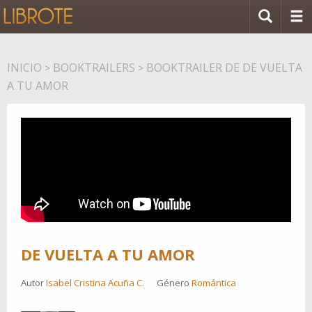
INICIO
BOOKTRAILERS
BOOKTRAILER DE DE VUELTA
>
>
A TU AMOR
DE VUELTA A TU AMOR
Autor
Isabel Cristina Acuña C.
Género
Romántica