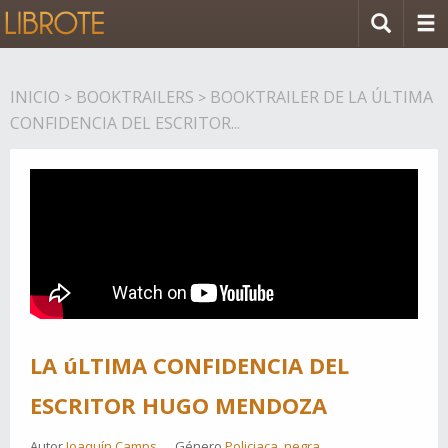
INICIO
BOOKTRAILERS
BOOKTRAILER DE LA ÚLTIMA
>
>
CONFIDENCIA DEL ESCRITOR...
LA úLTIMA CONFIDENCIA DEL
ESCRITOR HUGO MENDOZA
Autor
Joaquín Camps
Género
Policiaca, negra